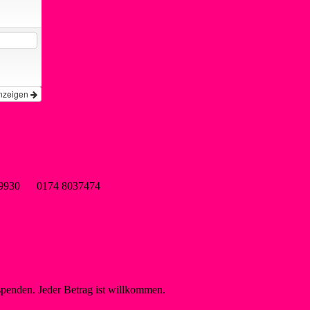
nzeigen
wsf-liblar.de
9899930 0174 8037474
spenden. Jeder Betrag ist willkommen.