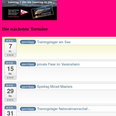
Die nächsten Termine
AUG.
Trainingslager am See
ganztägig
7
Fr.
2026
AUG.
private Feier im Vereinsheim
ganztägig
15
Sa.
2026
AUG.
Spieltag Mixed Masters
ganztägig
29
Sa.
2026
AUG.
Trainingslager Nationalmannschaf...
ganztägig
31