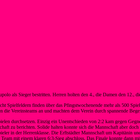
lo als Sieger bestritten. Herren holten den 4., die Damen den 12., die
cht Spielfeldern finden über das Pfingstwochenende mehr als 500 Spiele
sten die Vereinsteams an und machten dem Verein durch spannende Beg
Spielen durchsetzen. Einzig ein Unentschieden von 2:2 kam gegen Geg
aft zu berichten. Solide halten konnte sich die Mannschaft aber doch
ieler in der Herrenklasse. Die Erftstädter Mannschaft um Kapitänin und
s Team mit einem klaren 6:3-Sieg abschloss. Das Finale konnte dann