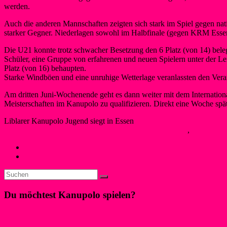
werden.
Auch die anderen Mannschaften zeigten sich stark im Spiel gegen nati
starker Gegner. Niederlagen sowohl im Halbfinale (gegen KRM Essen)
Die U21 konnte trotz schwacher Besetzung den 6 Platz (von 14) bele
Schüler, eine Gruppe von erfahrenen und neuen Spielern unter der L
Platz (von 16) behaupten.
Starke Windböen und eine unruhige Wetterlage veranlassten den Vera
Am dritten Juni-Wochenende geht es dann weiter mit dem
Internatio
Meisterschaften im Kanupolo zu qualifizieren. Direkt eine Woche sp
Liblarer Kanupolo Jugend siegt in Essen
Maren Schwegeler
13. Juni 2019
17. Juni 2019
Kanupolo
,
Neues
←
Bundesliga Spieltag am Liblarer See platziert ACC Hambur
Liblarer Kanupoloteams erfolgreich in Essen
→
Du möchtest Kanupolo spielen?
Klicke hier!