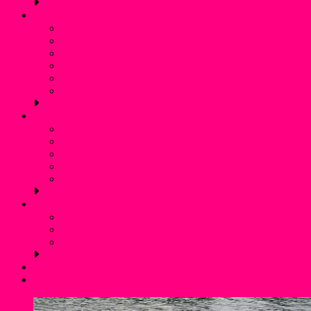
Schwimmen
Bojenschwimmen
SunSet-Schwimmen
Winterschwimmen / Eisbaden
Rettungsschwimmen
Aquafitness
Trainingszeiten (Schwimmen)
Jugendschutz
Kontaktpersonen und Hilfetelefon
Was ist Gewalt?
Prävention: Was tun wir?
Flyer für Kinder, Jugendliche und Eltern
externe links
Service
Mitgliedschaft und Infos
Förderverein WSF Liblar
Anfahrt und Parken
Kontakt
Login