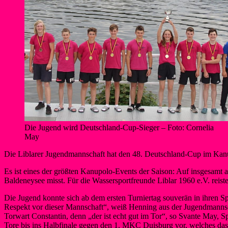
Die Jugend wird Deutschland-Cup-Sieger – Foto: Cornelia
May
Die Liblarer Jugendmannschaft hat den 48. Deutschland-Cup im Kanupo
Es ist eines der größten Kanupolo-Events der Saison: Auf insgesamt a
Baldeneysee misst. Für die Wassersportfreunde Liblar 1960 e.V. rei
Die Jugend konnte sich ab dem ersten Turniertag souverän in ihren 
Respekt vor dieser Mannschaft“, weiß Henning aus der Jugendmannsch
Torwart Constantin, denn „der ist echt gut im Tor“, so Svante May, Sp
Tore bis ins Halbfinale gegen den 1. MKC Duisburg vor, welches da