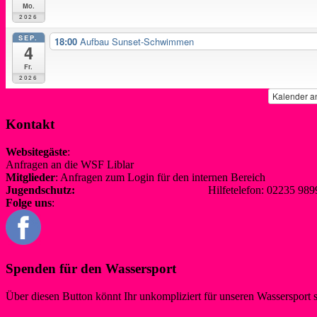
Mo.
2026
SEP.
18:00
Aufbau Sunset-Schwimmen
4
Fr.
2026
Kalender a
Kontakt
Websitegäste
:
Anfragen an die WSF Liblar
info@wsf-liblar.de
Mitglieder
: Anfragen zum Login für den internen Bereich
redaktion@
Jugendschutz:
jugendschutz@wsf-liblar.de
Hilfetelefon: 02235 
Folge uns
:
Spenden für den Wassersport
Über diesen Button könnt Ihr unkompliziert für unseren Wassersport 