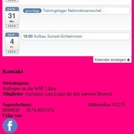
2026
AUG.
Trainingslager Nationalmannschaf...
ganztägig
31
Mo.
2026
SEP.
18:00
Aufbau Sunset-Schwimmen
4
Fr.
2026
Kalender anzeigen
Kontakt
Websitegäste
:
Anfragen an die WSF Liblar
info@wsf-liblar.de
Mitglieder
: Anfragen zum Login für den internen Bereich
redaktion@wsf-liblar.de
Jugendschutz:
jugendschutz@wsf-liblar.de
Hilfetelefon: 02235
9899930 0174 8037474
Folge uns
: