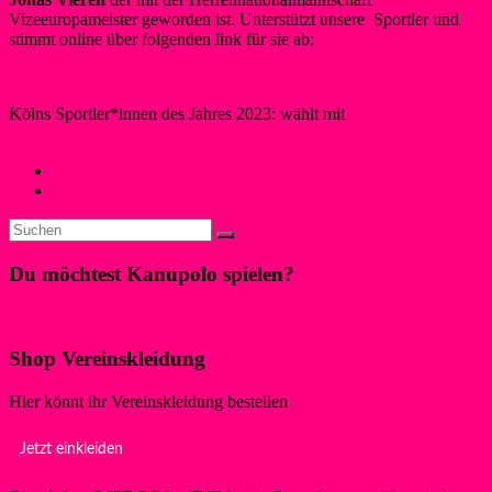
Vizeeuropameister geworden ist. Unterstützt unsere Sportler und
stimmt online über folgenden link für sie ab:
Kölns Sportler*innen des Jahres (koelschesportnacht.de)
Kölns Sportler*innen des Jahres 2023: wählt mit
Berner
29. Januar 2024
29. Januar 2024
Neues
←
Sportlerwahl 2023
Liblarer Kanupolo Cup 08.-09.06.24
→
Du möchtest Kanupolo spielen?
Klicke hier!
Shop Vereinskleidung
Hier könnt ihr Vereinskleidung bestellen
Jetzt einkleiden