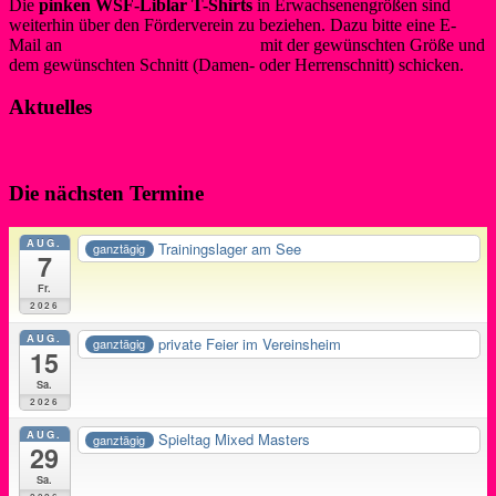
Die
pinken WSF-Liblar T-Shirts
in Erwachsenengrößen sind
weiterhin über den Förderverein zu beziehen. Dazu bitte eine E-
Mail an
info@foerderverein-wsf.de
mit der gewünschten Größe und
dem gewünschten Schnitt (Damen- oder Herrenschnitt) schicken.
Aktuelles
Die nächsten Termine
AUG.
Trainingslager am See
ganztägig
7
Fr.
2026
AUG.
private Feier im Vereinsheim
ganztägig
15
Sa.
2026
AUG.
Spieltag Mixed Masters
ganztägig
29
Sa.