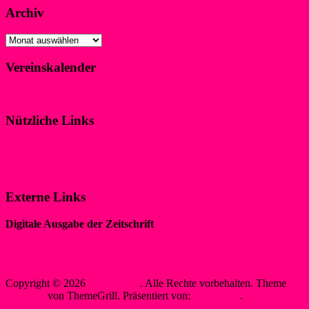
Archiv
Archiv
Vereinskalender
Klicke hier!
Nützliche Links
Impressum
Datenschutzerklärung
Externe Links
Digitale Ausgabe der Zeitschrift
„WIR IM SPORT“
Sewobe Vereinssoftware
Copyright © 2026
WSF-Liblar
. Alle Rechte vorbehalten. Theme
Spacious
von ThemeGrill. Präsentiert von:
WordPress
.