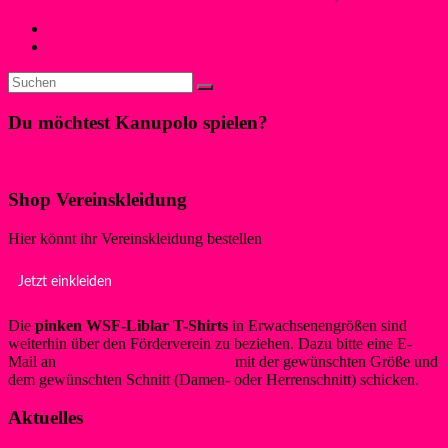
←
Kostenlose Bewegungsangebote im Freien
Schwimmende Leuchten im Mondschein
→
Du möchtest Kanupolo spielen?
Klicke hier!
Shop Vereinskleidung
Hier könnt ihr Vereinskleidung bestellen
Jetzt einkleiden
Die
pinken WSF-Liblar T-Shirts
in Erwachsenengrößen sind
weiterhin über den Förderverein zu beziehen. Dazu bitte eine E-
Mail an
info@foerderverein-wsf.de
mit der gewünschten Größe und
dem gewünschten Schnitt (Damen- oder Herrenschnitt) schicken.
Aktuelles