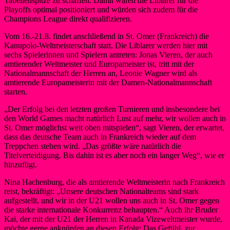
Tabellenspitze zu schaffen. Damit wären die Liblarer für die
Playoffs optimal positioniert und würden sich zudem für die
Champions League direkt qualifizieren.
Vom 16.-21.8. findet anschließend in St. Omer (Frankreich) die
Kanupolo-Weltmeisterschaft statt. Die Liblarer werden hier mit
sechs Spielerinnen und Spielern antreten: Jonas Vieren, der auch
amtierender Weltmeister und Europameister ist, tritt mit der
Nationalmannschaft der Herren an, Leonie Wagner wird als
amtierende Europameisterin mit der Damen-Nationalmannschaft
starten.
„Der Erfolg bei den letzten großen Turnieren und insbesondere bei
den World Games macht natürlich Lust auf mehr, wir wollen auch in
St. Omer möglichst weit oben mitspielen“, sagt Vieren, der erwartet,
dass das deutsche Team auch in Frankreich wieder auf dem
Treppchen stehen wird. „Das größte wäre natürlich die
Titelverteidigung. Bis dahin ist es aber noch ein langer Weg“, wie er
hinzufügt.
Nina Hachenburg, die als amtierende Weltmeisterin nach Frankreich
reist, bekräftigt: „Unsere deutschen Nationalteams sind stark
aufgestellt, und wir in der U21 wollen uns auch in St. Omer gegen
die starke internationale Konkurrenz behaupten.“ Auch ihr Bruder
Kai, der mit der U21 der Herren in Kanada Vizeweltmeister wurde,
möchte gerne anknüpfen an diesen Erfolg: Das Gefühl, zur