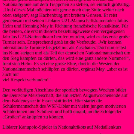
Nationalhymne auf dem Treppchen zu stehen, sei einfach großartig.
„Und dieses Mal möchten wir gerne noch eine Stufe weiter nach
oben steigen“, sagt Hachenburg mit breitem Grinsen. Er reist
gemeinsam mit seinen Liblarer U21-Mannschaftskameraden Julius
Helm und Henning May in Richtung französische Kanalküste. Für
die beiden, die erst in diesem beziehungsweise dem vergangenen
Jahr ins U21-Nationalteam berufen wurden, wird es das erste große
Turnier sein. Entsprechend groß ist die Vorfreude: „Wir kennen
internationale Turniere bis jetzt nur als Zuschauer. Dort nun selbst
ins Kanu steigen und als Teil der deutschen Nationalmannschaft um
den Sieg kämpfen zu dürfen, das wird eine ganz andere Nummer!“,
freut sich Helm. Es sei eine große Ehre, dort in die Westen der
Nationalmannschaft schlüpfen zu dürfen, ergänzt May, „aber es ist
auch mit
viel Respekt verbunden!“
Den vorläufigen Abschluss der sportlich bewegten Wochen bildet
die Deutsche Meisterschaft, die am letzten Augustwochenende auf
dem Baldeneysee in Essen stattfindet. Hier startet die
Schülermannschaft des WSF-Liblar mit vielen jungen motivierten
Schülerinnen und Schülern und hofft darauf, an die Erfolge der
„Großen“ anknüpfen zu können.
Liblarer Kanupolo-Spieler in Nationaltrikots auf Medaillenkurs
Dave N.
5. August 2022
23. August 2022
Kanupolo
,
Neues