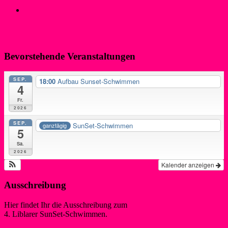
Medaillenkurs
6:1 gegen Frankreich: Deutsche Kanupolo Herren feiern
dritten World-Games-Titel in Folge
→
Bevorstehende Veranstaltungen
SEP.
18:00
Aufbau Sunset-Schwimmen
4
Fr.
2026
SEP.
SunSet-Schwimmen
ganztägig
5
Sa.
2026
Kalender anzeigen
Ausschreibung
Hier findet Ihr die Ausschreibung zum
4. Liblarer SunSet-Schwimmen.