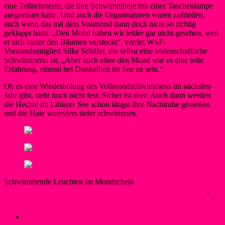
eine Teilnehmerin, die ihre Schwimmboje mit einer Taschenlampe
ausgerüstet hatte. Und auch die Organisatoren waren zufrieden,
auch wenn das mit dem Vollmond dann doch nicht so richtig
geklappt hatte: „Den Mond haben wir leider gar nicht gesehen, weil
er sich hinter den Bäumen versteckt“, verriet WSF-
Vorstandsmitglied Silke Schäfer, die selbst eine leidenschaftliche
Schwimmerin ist. „Aber auch ohne den Mond war es eine tolle
Erfahrung, einmal bei Dunkelheit im See zu sein.“
Ob es eine Wiederholung des Vollmondschwimmens im nächsten
Jahr gibt, steht noch nicht fest. Sicher ist aber: Auch dann werden
die Hechte im Liblarer See schon längst ihre Nachtruhe genießen
und die Haie woanders tiefer schwimmen.
Schwimmende Leuchten im Mondschein
Dave N.
15. August 2022
23. November 2022
Bojenschwimmer
,
Neues
←
Liblarer Kanupolo-Spieler in Nationaltrikots auf