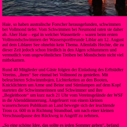
Haie, so haben australische Forscher herausgefunden, schwimmen
bei Vollmond tiefer. Vom Schwimmen bei Neumond raten sie daher
ab. Aber Haie – egal in welcher Wassertiefe – waren beim ersten
Vollmondschwimmen der Wassersportfreunde Liblar am 12. August
auf dem Liblarer See ohnehin kein Thema. Allenfalls Hechte, die zu
dieser Zeit jedoch schon friedlich in den Algen schlummern und
vermutlich vom ungewöhnlichen Treiben bei Mondschein nicht viel
mitbekamen.
Rund 40 Mitglieder und Gäste folgten der Einladung des Erftstädter
Vereins, „ihren“ See einmal bei Vollmond zu genießen. Mit
beleuchteten Schwimmbojen, Lichterketten an den Booten,
Knicklichtern um Arme und Beine und Stirnlampen auf dem Kopf
starteten die Schwimmerinnen und Schwimmer und ihre
„Begleitboote“ um kurz nach 21 Uhr vom Vereinsgelände der WSF
in die Abenddämmerung. Angefeuert von einem kleinen
wasserscheuen Publikum an Land bewegte sich der leuchtende
Tross ca. 600 m in Richtung Strandbad, um nach einer kleinen
Verschnaufpause den Rückweg in Angriff zu nehmen.
„So eine schöne Idee, das sollte es jeden Sommer geben“, befand