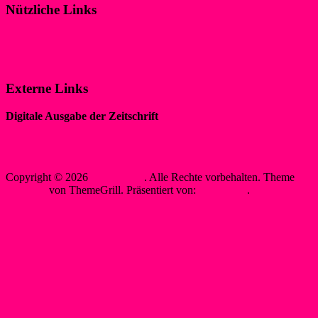
Nützliche Links
Impressum
Datenschutzerklärung
Externe Links
Digitale Ausgabe der Zeitschrift
„WIR IM SPORT“
Sewobe Vereinssoftware
Copyright © 2026
WSF-Liblar
. Alle Rechte vorbehalten. Theme
Spacious
von ThemeGrill. Präsentiert von:
WordPress
.