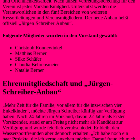
und Öffentlichkeitsarbeit. Nach außen vertretungsberechtigt für den
Verein ist jedes Vorstandsmitglied. Unterstützt werden die
Verantwortlichen in den fünf Bereichen von weiteren
Ressortleitungen und Vereinsmitgliedern. Der neue Anbau heißt
offiziell „Jürgen-Schreiber-Anbau“.
Folgende Mitglieder wurden in den Vorstand gewählt:
Christoph Ronnewinkel
Matthias Berner
Silke Schäfer
Claudia Behrensmeier
Natalie Berner
Ehrenmitgliedschaft und „Jürgen-
Schreiber-Anbau“
„Mehr Zeit für die Familie, vor allem für die inzwischen vier
Enkelkinder“, möchte Jürgen Schreiber künftig zur Verfügung
haben. Nach 24 Jahren im Vorstand, davon 22 Jahre als Erster
Vorsitzender, stand er am Freitag nicht mehr als Kandidat zur
Verfügung und wurde feierlich verabschiedet. Er bleibt den
Wassersportfreunden aber dennoch erhalten. „Ich habe noch ein
paar Projekte, die ich gerne angehen möchte. Darauf freue ich mich