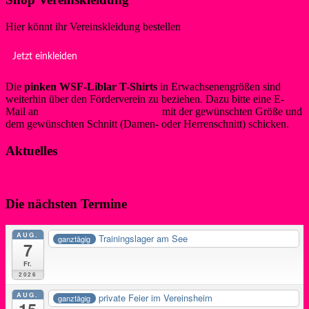
Hier könnt ihr Vereinskleidung bestellen
Jetzt einkleiden
Die
pinken WSF-Liblar T-Shirts
in Erwachsenengrößen sind
weiterhin über den Förderverein zu beziehen. Dazu bitte eine E-
Mail an
info@foerderverein-wsf.de
mit der gewünschten Größe und
dem gewünschten Schnitt (Damen- oder Herrenschnitt) schicken.
Aktuelles
Die nächsten Termine
AUG.
Trainingslager am See
ganztägig
7
Fr.
2026
AUG.
private Feier im Vereinsheim
ganztägig