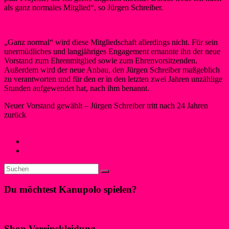
als ganz normales Mitglied“, so Jürgen Schreiber.
„Ganz normal“ wird diese Mitgliedschaft allerdings nicht. Für sein
unermüdliches und langjähriges Engagement ernannte ihn der neue
Vorstand zum Ehrenmitglied sowie zum Ehrenvorsitzenden.
Außerdem wird der neue Anbau, den Jürgen Schreiber maßgeblich
zu verantworten und für den er in den letzten zwei Jahren unzählige
Stunden aufgewendet hat, nach ihm benannt.
Neuer Vorstand gewählt – Jürgen Schreiber tritt nach 24 Jahren
zurück
SilkeW
23. März 2023
23. März 2023
Neues
←
Erstes Neujahrsschwimmen am Liblarer See
1. Mai: Tag der offenen Tür am Liblarer See
→
Du möchtest Kanupolo spielen?
Klicke hier!
Shop Vereinskleidung