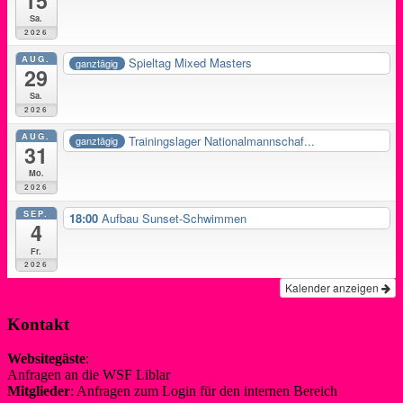
15
Sa.
2026
AUG.
Spieltag Mixed Masters
ganztägig
29
Sa.
2026
AUG.
Trainingslager Nationalmannschaf...
ganztägig
31
Mo.
2026
SEP.
18:00
Aufbau Sunset-Schwimmen
4
Fr.
2026
Kalender anzeigen
Kontakt
Websitegäste
:
Anfragen an die WSF Liblar
info@wsf-liblar.de
Mitglieder
: Anfragen zum Login für den internen Bereich