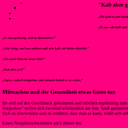
Anfahrt und Parken
"Kalt aber g
Kontakt
„Mir geht es jetzt dana
Login
„Es war sehr kalt und 
„Es war großartig, sich zu überwinden.“
„Sehr lustig, mal was anderes und sehr kalt, wir haben überlebt.“
„Ein guter Start ins neue Jahr!“
„Kalt aber geil!“
„Super, einfach reingehen, und danach britzelt es so schön.“
Mitmachen und der Gesundheit etwas Gutes tun
Ihr seid auf den Geschmack gekommen und möchtet regelmäßig zum 
Seegurken“ treffen sich zweimal wöchentlich am See, Spaß garantiert.
Sich zu überwinden und zu erfahren, dass man es kann, wirkt sich seh
Erstes Neujahrsschwimmen am Liblarer See