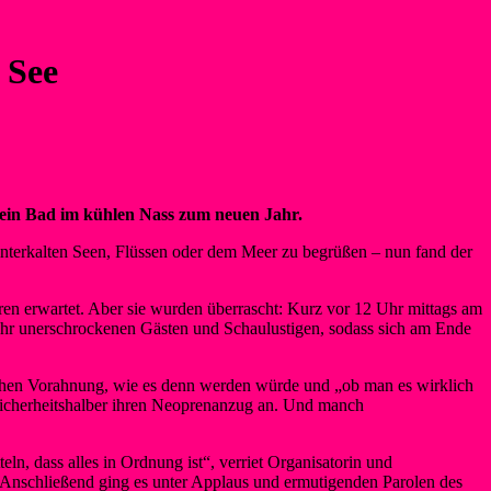
 See
 ein Bad im kühlen Nass zum neuen Jahr.
 winterkalten Seen, Flüssen oder dem Meer zu begrüßen – nun fand der
ren erwartet. Aber sie wurden überrascht: Kurz vor 12 Uhr mittags am
mehr unerschrockenen Gästen und Schaulustigen, sodass sich am Ende
ichen Vorahnung, wie es denn werden würde und „ob man es wirklich
n sicherheitshalber ihren Neoprenanzug an. Und manch
n, dass alles in Ordnung ist“, verriet Organisatorin und
Anschließend ging es unter Applaus und ermutigenden Parolen des