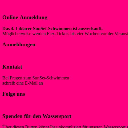
Ausschreibung 2026
Online-Anmeldung
Das 4. Liblarer SunSet-Schwimmen ist ausverkauft.
Möglicherweise werden Flex-Tickets bis vier Wochen vor der Verans
Anmeldungen
Liste der angemeldeten Schwimmer*innen
Kontakt
Bei Fragen zum SunSet-Schwimmen
schreib eine E-Mail an
schwimmen@wsf-liblar.de
Folge uns
Spenden für den Wassersport
Über diesen Button könnt Ihr unkompliziert für unseren Wassersport 