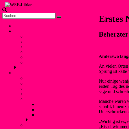
Zum
Inhalt
Die offizielle Seite
springen
WSF-
Erstes
der
Liblar
Wassersportfreunde
Menü
Home
Liblar 1960 e.V.
Unser Verein
Beherzter
Vorstand
Geschichte
Freizeitangebot
Liblarer See
Anderswo längs
Termine
Verbände und Partner
An vielen Orten 
Sprung ist kalte
Kanupolo
Was ist Kanupolo?
Nur einige wenig
Mannschaften
ersten Tag des 
NationalspielerInnen
sage und schrei
Trainingszeiten
Erfolge
Manche waren vo
Nationale Turniererfolge
schafft, hineinz
Internationale Turniererfolge
Unerschrockene/
Bundesliga
„Wichtig ist es,
Anfänger
„Eisschwimmerin