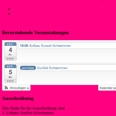
SilkeW
8. Januar 2023
26. November 2023
Bojenschwimmer
,
Neues
←
Erweiterung des Vereinsheims größtenteils fertiggestellt
Neuer Vorstand gewählt – Jürgen Schreiber tritt nach 24 Jahre
Bevorstehende Veranstaltungen
SEP.
18:00
Aufbau Sunset-Schwimmen
4
Fr.
2026
SEP.
SunSet-Schwimmen
ganztägig
5
Sa.
2026
Hinzufügen
Kalender a
Ausschreibung
Hier findet Ihr die Ausschreibung zum
4. Liblarer SunSet-Schwimmen.