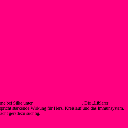
ne bei Silke unter
schwimmen@wsf-liblar.de
. Die „Liblarer
erspricht stärkende Wirkung für Herz, Kreislauf und das Immunsystem.
acht geradezu süchtig.