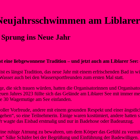
 Neujahrsschwimmen am Liblarer
 Sprung ins Neue Jahr
t eine liebgewonnene Tradition – und jetzt auch am Liblarer See:
ist es längst Tradition, das neue Jahr mit einem erfrischenden Bad in
 Wasser auch bei den Wassersportfreunden zum ersten Mal statt.
e, die sich trauen würden, hatten die Organisatorinnen und Organisato
neuen Jahres 2023 füllte sich das Gelände am Liblarer See mit immer 
be 30 Wagemutige am See einfanden.
ller Vorfreude, andere mit einem gesunden Respekt und einer ängstl
ugehen“, so eine Teilnehmerin. Einige waren kostümiert, andere hatte
r wagte das Eisbad erstmalig und nur in Badehose oder Badeanzug.
 eine ruhige Atmung zu bewahren, um dem Körper das Gefühl zu vermittel
“ Silke Schäfer bei der Begrüßung und Einführung der Badewilligen. 