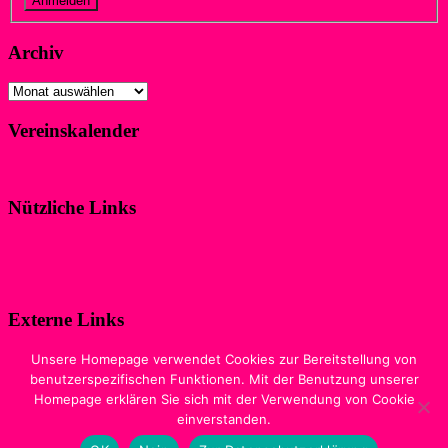
Archiv
Archiv
Vereinskalender
Klicke hier!
Nützliche Links
Impressum
Datenschutzerklärung
Externe Links
Digitale Ausgabe der Zeitschrift
Unsere Homepage verwendet Cookies zur Bereitstellung von
„WIR IM SPORT“
benutzerspezifischen Funktionen. Mit der Benutzung unserer
Homepage erklären Sie sich mit der Verwendung von Cookie
Sewobe Vereinssoftware
einverstanden.
Copyright © 2026
WSF-Liblar
. Alle Rechte vorbehalten. Theme