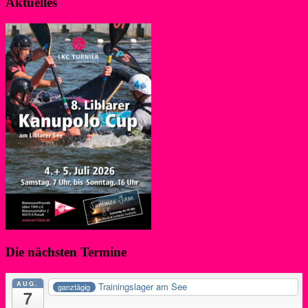
Aktuelles
Die nächsten Termine
AUG.
Trainingslager am See
ganztägig
7