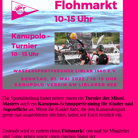
Die Sportabteilung bietet neben einem ein
Turnier der Mixed
Masters
auch ein
Kanupolo-Schnuppertraining für Kinder und
Jugendliche
an. Wenn Ihr Kinder habt, die den Kanupolosport
gerne mal ausprobieren möchten, laden wir Euch herzlich ein.
Alle
Infos dazu gibt es hier.
Erstmals wird es zudem einen
Flohmarkt
von und für Mitglieder
und Gäste geben sowie einen eigenen Stand der