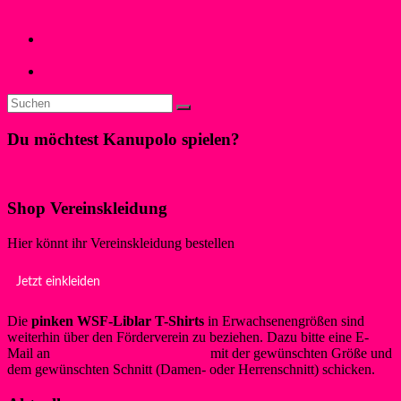
Dave N.
15. April 2022
15. April 2022
Neues
←
Komm zum Schnuppertraining für Kinder/Jugendliche am
Tag der offenen Tür
Bundesligaspieltag am 7. und 8. Mai
→
Du möchtest Kanupolo spielen?
Klicke hier!
Shop Vereinskleidung
Hier könnt ihr Vereinskleidung bestellen
Jetzt einkleiden
Die
pinken WSF-Liblar T-Shirts
in Erwachsenengrößen sind
weiterhin über den Förderverein zu beziehen. Dazu bitte eine E-
Mail an
info@foerderverein-wsf.de
mit der gewünschten Größe und
dem gewünschten Schnitt (Damen- oder Herrenschnitt) schicken.