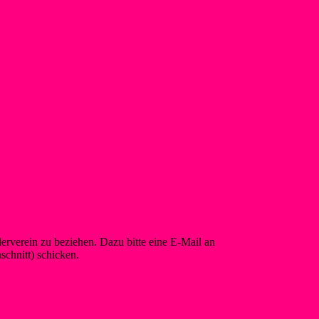
rverein zu beziehen. Dazu bitte eine E-Mail an
info@foerderverein-
chnitt) schicken.