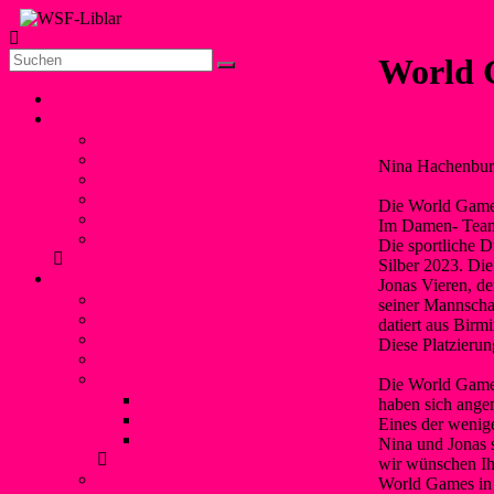
Zum
Inhalt
Die offizielle Seite
springen
WSF-
World 
der
Liblar
Wassersportfreunde
Menü
Home
Liblar 1960 e.V.
Unser Verein
Vorstand
Geschichte
Nina Hachenburg
Freizeitangebot
Liblarer See
Die World Games
Termine
Im Damen- Team 
Verbände und Partner
Die sportliche 
Silber 2023. Di
Kanupolo
Jonas Vieren, de
Was ist Kanupolo?
seiner Mannscha
Mannschaften
datiert aus Bir
NationalspielerInnen
Diese Platzieru
Trainingszeiten
Erfolge
Die World Games
Nationale Turniererfolge
haben sich ange
Internationale Turniererfolge
Eines der wenige
Bundesliga
Nina und Jonas 
wir wünschen Ih
Anfänger
World Games in