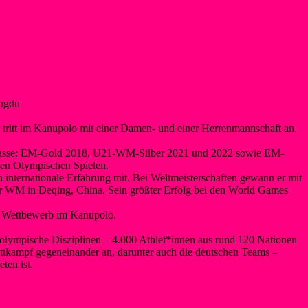
engdu
tritt im Kanupolo mit einer Damen- und einer Herrenmannschaft an.
1-Klasse: EM-Gold 2018, U21-WM-Silber 2021 und 2022 sowie EM-
den Olympischen Spielen.
h internationale Erfahrung mit. Bei Weltmeisterschaften gewann er mit
er WM in Deqing, China. Sein größter Erfolg bei den World Games
te Wettbewerb im Kanupolo.
-olympische Disziplinen – 4.000 Athlet*innen aus rund 120 Nationen
ttkampf gegeneinander an, darunter auch die deutschen Teams –
ten ist.