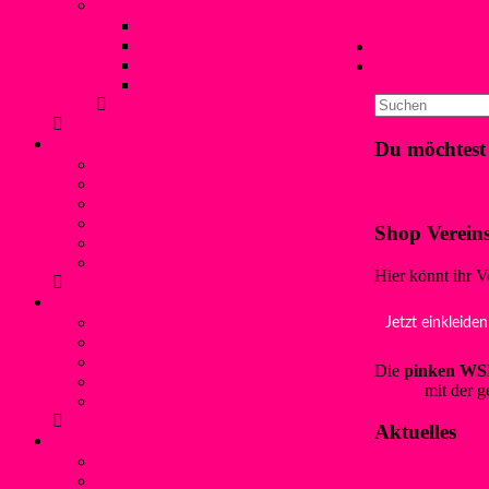
Liblarer Kanupolo Cup
Berner
18. Juli 
Liblarer Kanupolo Cup 2019
Liblarer Kanupolo Cup 2018
←
LKC und Su
Liblarer Kanupolo Cup 2017
Lichterschwimm
Liblarer Kanupolo Cup 2016
Schwimmen
Du möchtest
Bojenschwimmen
SunSet-Schwimmen
Klicke hier!
Winterschwimmen / Eisbaden
Rettungsschwimmen
Shop Verein
Aquafitness
Trainingszeiten (Schwimmen)
Hier könnt ihr V
Jugendschutz
Kontaktpersonen und Hilfetelefon
Jetzt einkleiden
Was ist Gewalt?
Prävention: Was tun wir?
Die
pinken WSF
Flyer für Kinder, Jugendliche und Eltern
wsf.de
mit der g
externe links
Aktuelles
Service
Mitgliedschaft und Infos
Förderverein WSF Liblar