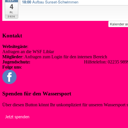
SEP.
18:00
Aufbau Sunset-Schwimmen
4
Fr.
2026
Kalender a
Kontakt
Websitegäste
:
Anfragen an die WSF Liblar
info@wsf-liblar.de
Mitglieder
: Anfragen zum Login für den internen Bereich
redaktion@
Jugendschutz:
jugendschutz@wsf-liblar.de
Hilfetelefon: 02235 
Folge uns
:
Spenden für den Wassersport
Über diesen Button könnt Ihr unkompliziert für unseren Wassersport 
Jetzt spenden