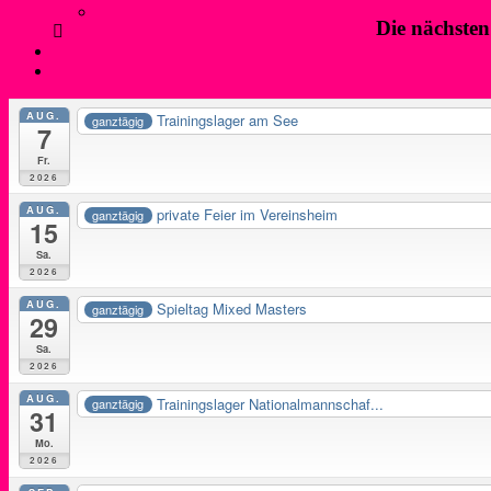
Anfahrt und Parken
Die nächste
Kontakt
Login
AUG.
Trainingslager am See
ganztägig
7
Fr.
2026
AUG.
private Feier im Vereinsheim
ganztägig
15
Sa.
2026
AUG.
Spieltag Mixed Masters
ganztägig
29
Sa.
2026
AUG.
Trainingslager Nationalmannschaf...
ganztägig
31
Mo.
2026