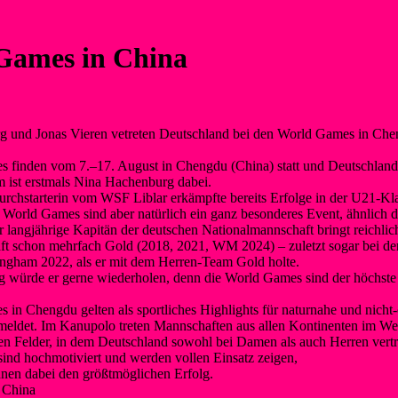
Games in China
 und Jonas Vieren vetreten Deutschland bei den World Games in Ch
 finden vom 7.–17. August in Chengdu (China) statt und Deutschland 
ist erstmals Nina Hachenburg dabei.
Durchstarterin vom WSF Liblar erkämpfte bereits Erfolge in der U2
e World Games sind aber natürlich ein ganz besonderes Event, ähnlich 
r langjährige Kapitän der deutschen Nationalmannschaft bringt reichlic
ft schon mehrfach Gold (2018, 2021, WM 2024) – zuletzt sogar bei d
mingham 2022, als er mit dem Herren-Team Gold holte.
ng würde er gerne wiederholen, denn die World Games sind der höchs
 in Chengdu gelten als sportliches Highlights für naturnahe und nicht
meldet. Im Kanupolo treten Mannschaften aus allen Kontinenten im We
n Felder, in dem Deutschland sowohl bei Damen als auch Herren vertre
sind hochmotiviert und werden vollen Einsatz zeigen,
nen dabei den größtmöglichen Erfolg.
 China