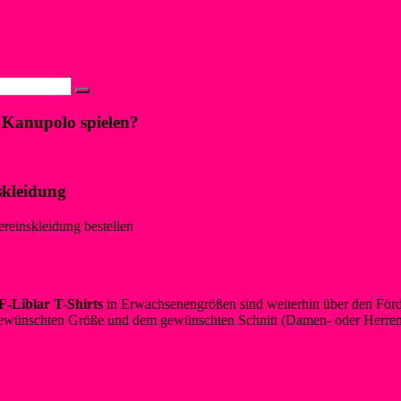
2025
18. Juli 2025
Neues
mmerjam
en mit Flamingovollmond
→
 Kanupolo spielen?
skleidung
ereinskleidung bestellen
-Liblar T-Shirts
in Erwachsenengrößen sind weiterhin über den Förde
ewünschten Größe und dem gewünschten Schnitt (Damen- oder Herrens