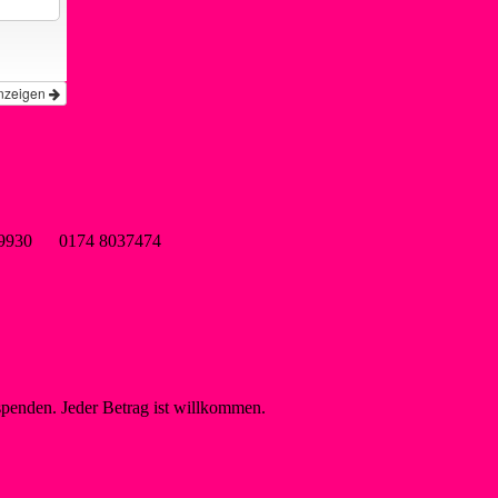
nzeigen
wsf-liblar.de
9899930 0174 8037474
spenden. Jeder Betrag ist willkommen.