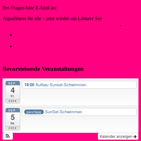
Bei Fragen bitte E-Mail an:
schwimmen@wsf-liblar.de
Aquafitness für alle – jetzt wieder am Liblarer See
SilkeW
14. Juli 2023
26. November 2023
Bojenschwimmer
,
Neues
←
Mehr Komfort, Effizienz und Ressourcenschutz: EU-
Förderung für Digitalisierung
WSF-Bojenschwimmer:innen beim 35. Moselschwimmen
→
Bevorstehende Veranstaltungen
SEP.
18:00
Aufbau Sunset-Schwimmen
4
Fr.
2026
SEP.
SunSet-Schwimmen
ganztägig
5
Sa.
2026
Kalender anzeigen