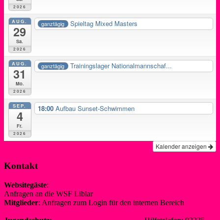
2026
AUG.
Spieltag Mixed Masters
ganztägig
29
Sa.
2026
AUG.
Trainingslager Nationalmannschaf...
ganztägig
31
Mo.
2026
SEP.
18:00
Aufbau Sunset-Schwimmen
4
Fr.
2026
Kalender anzeigen
Kontakt
Websitegäste
:
Anfragen an die WSF Liblar
info@wsf-liblar.de
Mitglieder
: Anfragen zum Login für den internen Bereich
redaktion@wsf-liblar.de