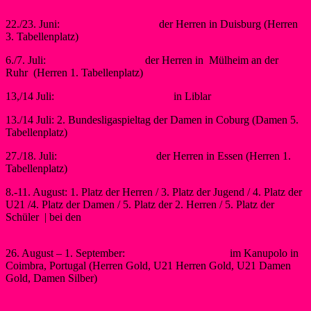
Internationalen NRW-Cup in Essen
22./23. Juni:
2. Bundesligaspieltag
der Herren in Duisburg (Herren
3. Tabellenplatz)
6./7. Juli:
3. Bundesligaspieltag
der Herren in Mülheim an der
Ruhr (Herren 1. Tabellenplatz)
13,/14 Juli:
4. Liblarer Kanupolo Cup
in Liblar
13./14 Juli: 2. Bundesligaspieltag der Damen in Coburg (Damen 5.
Tabellenplatz)
27./18. Juli:
4. Bundesligaspieltag
der Herren in Essen (Herren 1.
Tabellenplatz)
8.-11. August: 1. Platz der Herren / 3. Platz der Jugend / 4. Platz der
U21 /4. Platz der Damen / 5. Platz der 2. Herren / 5. Platz der
Schüler | bei den
Deutschen Meisterschaften in Brandenburg an der
Havel
26. August – 1. September:
Europameisterschaften
im Kanupolo in
Coimbra, Portugal (Herren Gold, U21 Herren Gold, U21 Damen
Gold, Damen Silber)