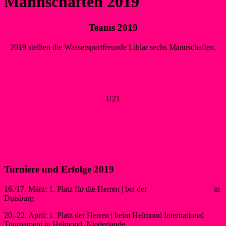
Mannschaften 2019
Teams 2019
2019 stellten die Wassersportfreunde Liblar sechs Mannschaften.
Herren LK I
Damen
U21
Jugend
Schüler
Mixed: Pink Paddles
Turniere und Erfolge 2019
16./17. März: 1. Platz für die Herren | bei der
Rhein-Ruhr Trophy
in
Duisburg
20.-22. April: 1. Platz der Herren | beim Helmond International
Tournament in Helmond, Niederlande