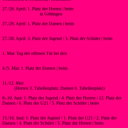
27./28. April: 1. Platz der Herren | beim
31. Internationalen
Niedersachsenpokal
in Göttingen
27./28. April: 1. Platz der Damen | beim
30. Kanupolo Turnier des
SKC Philippsburg
27./28. April: 3. Platz der Jugend / 3. Platz der Schüler | beim
3.
Allbau Frühjahrs-Cup in Essen
1. Mai: Tag der offenen Tür bei den
Wassersportfreunden Liblar
1960 e.V.
4./5. Mai: 1. Platz der Damen | beim
30ème Tournoi International de
Kayak-Polo Seneffe
11./12. Mai:
1. Bundesliga Spieltag der Damen und Herren A in
Liblar
(Herren 3. Tabellenplatz, Damen 6. Tabellenplatz)
8.-10. Juni: 1. Platz der Jugend / 4. Platz der Herren / 12. Platz der
Damen / 6. Platz der U21 / 5. Platz der Schüler | beim
48.
Deutschland-Cup im Kanupolo in Essen
15./16. Juni: 1. Platz der Jugend / 1. Platz der U21 / 2. Platz der
Damen / 4. Platz der Schüler / 5. Platz der Herren | beim