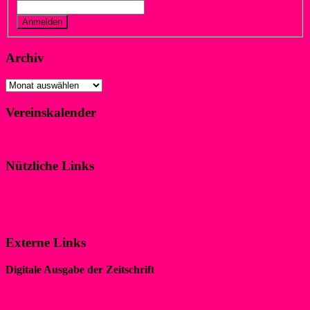
Vergessen?
Registrieren
Archiv
Archiv
Vereinskalender
Klicke hier!
Nützliche Links
Impressum
Datenschutzerklärung
Externe Links
Digitale Ausgabe der Zeitschrift
„WIR IM SPORT“
Sewobe Vereinssoftware