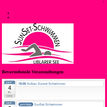
Maren Schwegeler
22. Juli 2017
12. August 2018
Bojenschwimmer
,
Neues
←
Kanupolo-Super-Sommer-Schnupper-Spaß
Liblarer Bundesliga-Herren ungeschlagen
→
Bevorstehende Veranstaltungen
SEP.
18:00
Aufbau Sunset-Schwimmen
4
Fr.
2026
SEP.
SunSet-Schwimmen
ganztägig