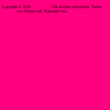
Copyright © 2026
WSF-Liblar
. Alle Rechte vorbehalten. Theme
Spacious
von ThemeGrill. Präsentiert von:
WordPress
.