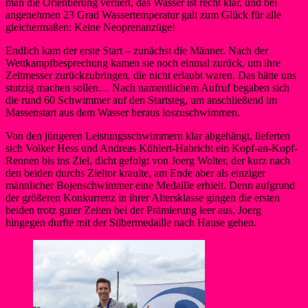
man die Orientierung verliert, das Wasser ist recht klar, und bei
angenehmen 23 Grad Wassertemperatur galt zum Glück für alle
gleichermaßen: Keine Neoprenanzüge!
Endlich kam der erste Start – zunächst die Männer. Nach der
Wettkampfbesprechung kamen sie noch einmal zurück, um ihre
Zeitmesser zurückzubringen, die nicht erlaubt waren. Das hätte uns
stutzig machen sollen… Nach namentlichem Aufruf begaben sich
die rund 60 Schwimmer auf den Startsteg, um anschließend im
Massenstart aus dem Wasser heraus loszuschwimmen.
Von den jüngeren Leistungsschwimmern klar abgehängt, lieferten
sich Volker Hess und Andreas Kühlert-Habricht ein Kopf-an-Kopf-
Rennen bis ins Ziel, dicht gefolgt von Joerg Wolter, der kurz nach
den beiden durchs Zieltor kraulte, am Ende aber als einziger
männlicher Bojenschwimmer eine Medaille erhielt. Denn aufgrund
der größeren Konkurrenz in ihrer Altersklasse gingen die ersten
beiden trotz guter Zeiten bei der Prämierung leer aus, Joerg
hingegen durfte mit der Silbermedaille nach Hause gehen.