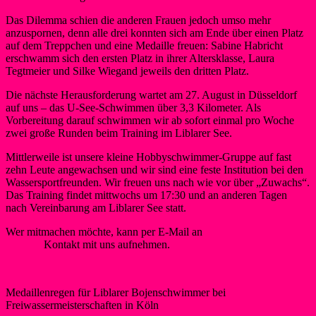
Das Dilemma schien die anderen Frauen jedoch umso mehr
anzuspornen, denn alle drei konnten sich am Ende über einen Platz
auf dem Treppchen und eine Medaille freuen: Sabine Habricht
erschwamm sich den ersten Platz in ihrer Altersklasse, Laura
Tegtmeier und Silke Wiegand jeweils den dritten Platz.
Die nächste Herausforderung wartet am 27. August in Düsseldorf
auf uns – das U-See-Schwimmen über 3,3 Kilometer. Als
Vorbereitung darauf schwimmen wir ab sofort einmal pro Woche
zwei große Runden beim Training im Liblarer See.
Mittlerweile ist unsere kleine Hobbyschwimmer-Gruppe auf fast
zehn Leute angewachsen und wir sind eine feste Institution bei den
Wassersportfreunden. Wir freuen uns nach wie vor über „Zuwachs“.
Das Training findet mittwochs um 17:30 und an anderen Tagen
nach Vereinbarung am Liblarer See statt.
Wer mitmachen möchte, kann per E-Mail an
schwimmen@wsf-
liblar.de
Kontakt mit uns aufnehmen.
Zu den Bojenschwimmern
Medaillenregen für Liblarer Bojenschwimmer bei
Freiwassermeisterschaften in Köln