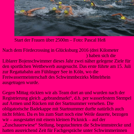
Start der Frauen über 2500m – Foto: Pascal Heß
Nach dem Fördecrossing in Glücksburg 2016 (drei Kilometer
durch
die Ostsee von Dänemark nach Deutschland
) haben sich die
Liblarer Bojenschwimmer dieses Jahr zwei näher gelegene Ziele für
den sportlichen Wettbewerb ausgesucht. Das erste führte am 15. Juli
zur Regattabahn am Fühlinger See in Köln, wo die
Freiwassermeisterschaft des Schwimmbezirks Mittelrhein
ausgetragen wurde.
Gegen Mittag rückten wir als Team dort an und wurden nach der
Registrierung gleich „gebrandmarkt“, d.h. per wasserfestem Stempel
auf Armen und Rücken mit der Startnummer versehen. Die
obligatorische Badekappe mit Startnummer durfte natürlich auch
nicht fehlen. Da es bis zum Start noch eine Weile dauerte, bezogen
wir – ausgestattet mit einem kleinen Picknick – auf der
„Zuschauerwiese“ Stellung, begutachteten die Schwimmstrecke und
hatten ausreichend Zeit für Fachgespräche unter Schwimmerinnen